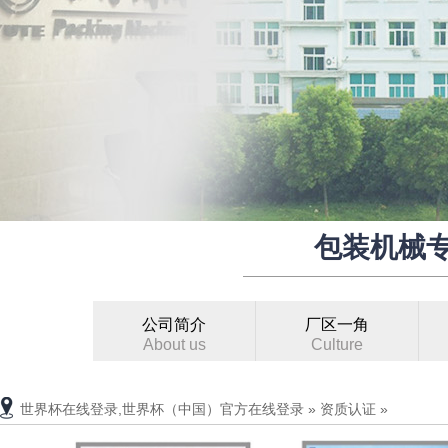
包装机械专
公司简介
厂区一角
About us
Culture
世界杯在线登录,世界杯（中国）官方在线登录
»
资质认证
»