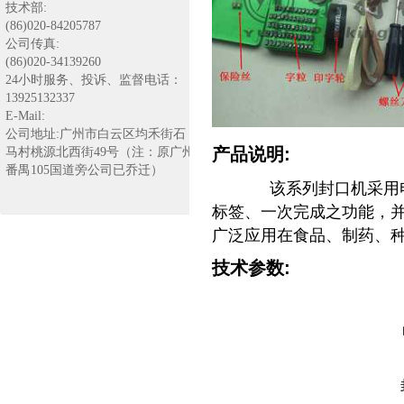
技术部:
(86)020-84205787
公司传真:
(86)020-34139260
24小时服务、投诉、监督电话：
13925132337
E-Mail:
公司地址:广州市白云区均禾街石
产品说明:
马村桃源北西街49号（注：原广州
番禺105国道旁公司已乔迁）
该系列封口机采用
标签、一次完成之功能，
广泛应用在食品、制药、
技术参数: