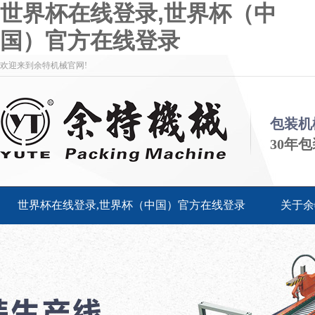
世界杯在线登录,世界杯（中
国）官方在线登录
欢迎来到余特机械官网!
包装机
30年
世界杯在线登录,世界杯（中国）官方在线登录
关于余
客户服务
联系余特