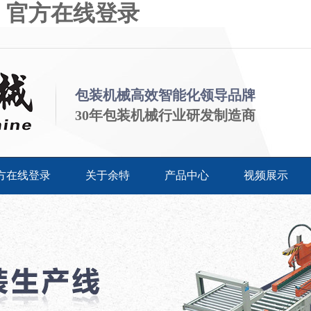
）官方在线登录
包装机械高效智能化领导品牌
30年包装机械行业研发制造商
方在线登录
关于余特
产品中心
视频展示