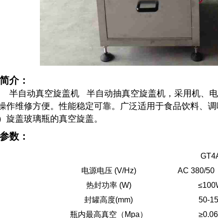
简介：
动真空旋盖机 半自动抽真空旋盖机，采用机、电、
操作维修方便。性能稳定可靠。广泛适用于食品饮料、调
）旋盖玻璃瓶的真空旋盖。
参数：
GT4
电源电压 (V/Hz)
AC 380/50
热封功率 (W)
≤100
封罐高度(mm)
50-1
瓶内最高真空（Mpa）
≥0.0