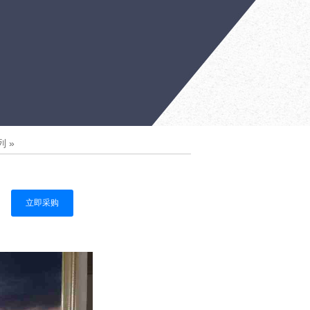
列
»
立即采购