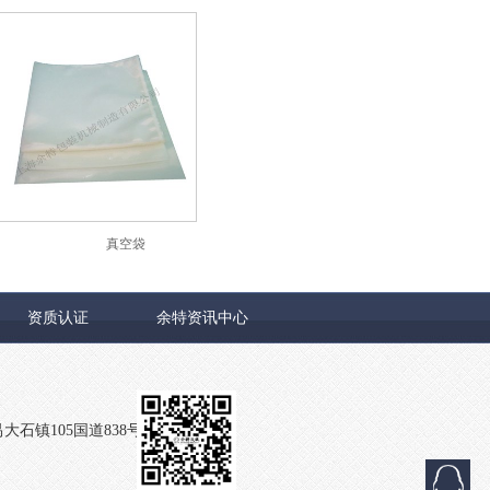
真空袋
资质认证
余特资讯中心
大石镇105国道838号