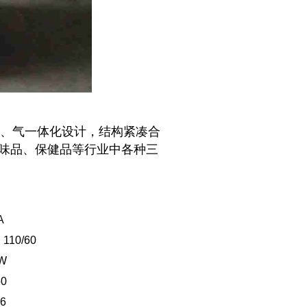
气一体化设计，结构紧凑合
味品、保健品等行业中各种三
A
 110/60
W
50
66