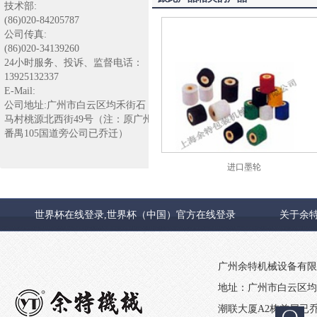
技术部:
(86)020-84205787
公司传真:
(86)020-34139260
24小时服务、投诉、监督电话：
13925132337
E-Mail:
公司地址:广州市白云区均禾街石
马村桃源北西街49号（注：原广州
番禺105国道旁公司已乔迁）
进口墨轮
世界杯在线登录,世界杯（中国）官方在线登录
关于余
客户
广州余特机械设备有限
地址：广州市白云区均
潮联大厦A2栋首层
已