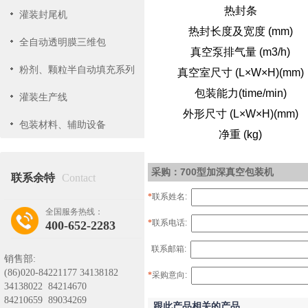
热封条
灌装封尾机
热封长度及宽度 (mm)
全自动透明膜三维包
真空泵排气量 (m3/h)
粉剂、颗粒半自动填充系列
真空室尺寸 (L×W×H)(mm)
包装能力(time/min)
灌装生产线
外形尺寸 (L×W×H)(mm)
包装材料、辅助设备
净重 (kg)
采购：700型加深真空包装机
联系余特
Contact
*
联系姓名:
全国服务热线：
*
联系电话:
400-652-2283
联系邮箱:
销售部:
(86)020-84221177 34138182
*
采购意向:
34138022 84214670
84210659 89034269
跟此产品相关的产品