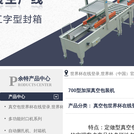
世界杯在线登录,世界杯（中国）
P
余特产品中心
RODUCTS CENTER
700型加深真空包装机
产品中心
产品分类：
真空包世界杯在线
真空包世界杯在线登录,世界杯（中国）官方在线登录
多功能封口机系列
（中国）官方在线登录
特点：定做型真空包装
自动捆扎机、封箱机